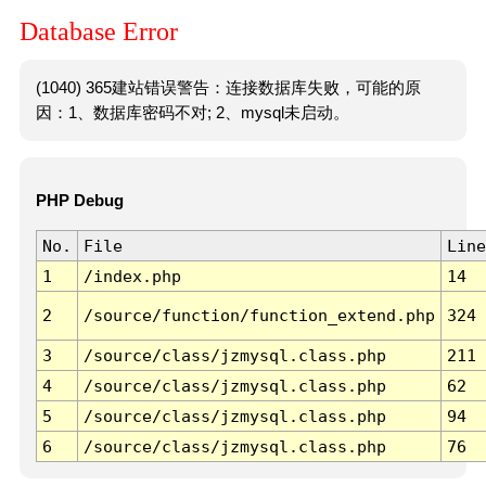
Database Error
(1040) 365建站错误警告：连接数据库失败，可能的原
因：1、数据库密码不对; 2、mysql未启动。
PHP Debug
No.
File
Line
1
/index.php
14
2
/source/function/function_extend.php
324
3
/source/class/jzmysql.class.php
211
4
/source/class/jzmysql.class.php
62
5
/source/class/jzmysql.class.php
94
6
/source/class/jzmysql.class.php
76