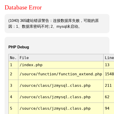
Database Error
(1040) 365建站错误警告：连接数据库失败，可能的原
因：1、数据库密码不对; 2、mysql未启动。
PHP Debug
No.
File
Line
1
/index.php
13
2
/source/function/function_extend.php
1548
3
/source/class/jzmysql.class.php
211
4
/source/class/jzmysql.class.php
62
5
/source/class/jzmysql.class.php
94