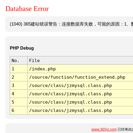
Database Error
(1040) 365建站错误警告：连接数据库失败，可能的原因：1、数
PHP Debug
No.
File
1
/index.php
2
/source/function/function_extend.php
3
/source/class/jzmysql.class.php
4
/source/class/jzmysql.class.php
5
/source/class/jzmysql.class.php
6
/source/class/jzmysql.class.php
www.365jz.com
已经将此