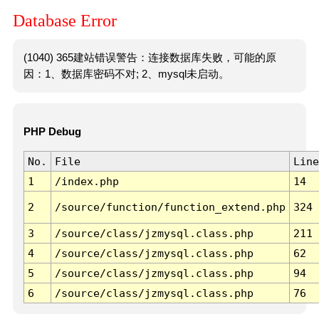
Database Error
(1040) 365建站错误警告：连接数据库失败，可能的原
因：1、数据库密码不对; 2、mysql未启动。
PHP Debug
No.
File
Line
1
/index.php
14
2
/source/function/function_extend.php
324
3
/source/class/jzmysql.class.php
211
4
/source/class/jzmysql.class.php
62
5
/source/class/jzmysql.class.php
94
6
/source/class/jzmysql.class.php
76