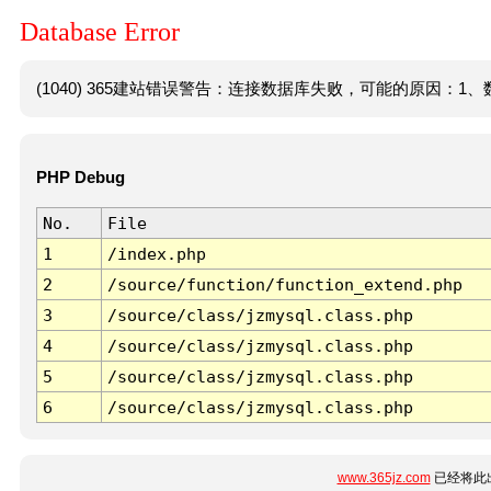
Database Error
(1040) 365建站错误警告：连接数据库失败，可能的原因：1、数
PHP Debug
No.
File
1
/index.php
2
/source/function/function_extend.php
3
/source/class/jzmysql.class.php
4
/source/class/jzmysql.class.php
5
/source/class/jzmysql.class.php
6
/source/class/jzmysql.class.php
www.365jz.com
已经将此