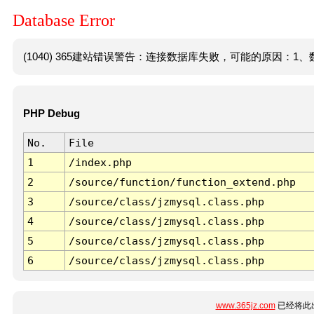
Database Error
(1040) 365建站错误警告：连接数据库失败，可能的原因：1、数
PHP Debug
No.
File
1
/index.php
2
/source/function/function_extend.php
3
/source/class/jzmysql.class.php
4
/source/class/jzmysql.class.php
5
/source/class/jzmysql.class.php
6
/source/class/jzmysql.class.php
www.365jz.com
已经将此