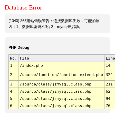
Database Error
(1040) 365建站错误警告：连接数据库失败，可能的原
因：1、数据库密码不对; 2、mysql未启动。
PHP Debug
No.
File
Line
1
/index.php
14
2
/source/function/function_extend.php
324
3
/source/class/jzmysql.class.php
211
4
/source/class/jzmysql.class.php
62
5
/source/class/jzmysql.class.php
94
6
/source/class/jzmysql.class.php
76