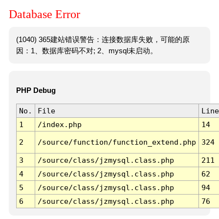
Database Error
(1040) 365建站错误警告：连接数据库失败，可能的原
因：1、数据库密码不对; 2、mysql未启动。
PHP Debug
No.
File
Line
1
/index.php
14
2
/source/function/function_extend.php
324
3
/source/class/jzmysql.class.php
211
4
/source/class/jzmysql.class.php
62
5
/source/class/jzmysql.class.php
94
6
/source/class/jzmysql.class.php
76