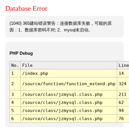
Database Error
(1040) 365建站错误警告：连接数据库失败，可能的原
因：1、数据库密码不对; 2、mysql未启动。
PHP Debug
No.
File
Line
1
/index.php
14
2
/source/function/function_extend.php
324
3
/source/class/jzmysql.class.php
211
4
/source/class/jzmysql.class.php
62
5
/source/class/jzmysql.class.php
94
6
/source/class/jzmysql.class.php
76