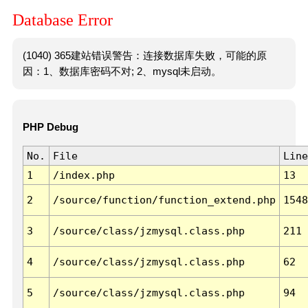
Database Error
(1040) 365建站错误警告：连接数据库失败，可能的原
因：1、数据库密码不对; 2、mysql未启动。
PHP Debug
No.
File
Line
1
/index.php
13
2
/source/function/function_extend.php
1548
3
/source/class/jzmysql.class.php
211
4
/source/class/jzmysql.class.php
62
5
/source/class/jzmysql.class.php
94