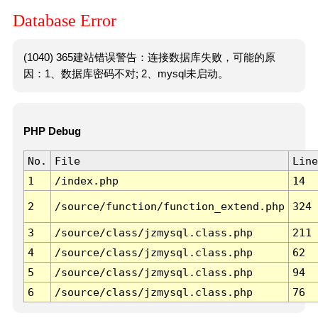
Database Error
(1040) 365建站错误警告：连接数据库失败，可能的原
因：1、数据库密码不对; 2、mysql未启动。
PHP Debug
No.
File
Line
1
/index.php
14
2
/source/function/function_extend.php
324
3
/source/class/jzmysql.class.php
211
4
/source/class/jzmysql.class.php
62
5
/source/class/jzmysql.class.php
94
6
/source/class/jzmysql.class.php
76