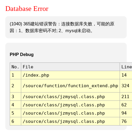
Database Error
(1040) 365建站错误警告：连接数据库失败，可能的原
因：1、数据库密码不对; 2、mysql未启动。
PHP Debug
No.
File
Line
1
/index.php
14
2
/source/function/function_extend.php
324
3
/source/class/jzmysql.class.php
211
4
/source/class/jzmysql.class.php
62
5
/source/class/jzmysql.class.php
94
6
/source/class/jzmysql.class.php
76