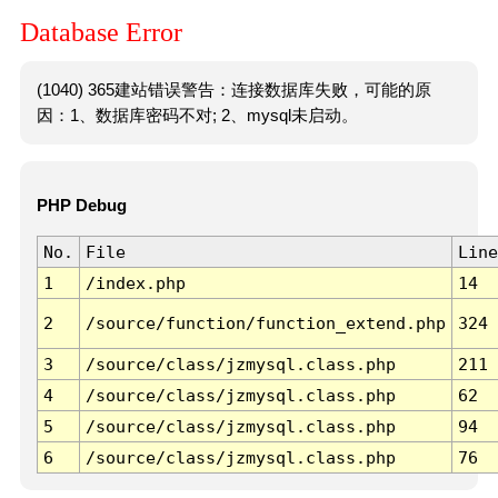
Database Error
(1040) 365建站错误警告：连接数据库失败，可能的原
因：1、数据库密码不对; 2、mysql未启动。
PHP Debug
No.
File
Line
1
/index.php
14
2
/source/function/function_extend.php
324
3
/source/class/jzmysql.class.php
211
4
/source/class/jzmysql.class.php
62
5
/source/class/jzmysql.class.php
94
6
/source/class/jzmysql.class.php
76