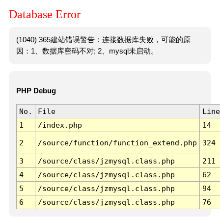
Database Error
(1040) 365建站错误警告：连接数据库失败，可能的原
因：1、数据库密码不对; 2、mysql未启动。
PHP Debug
No.
File
Line
1
/index.php
14
2
/source/function/function_extend.php
324
3
/source/class/jzmysql.class.php
211
4
/source/class/jzmysql.class.php
62
5
/source/class/jzmysql.class.php
94
6
/source/class/jzmysql.class.php
76