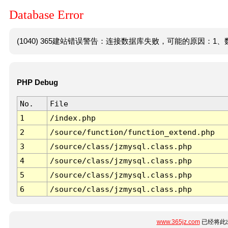
Database Error
(1040) 365建站错误警告：连接数据库失败，可能的原因：1、数
PHP Debug
No.
File
1
/index.php
2
/source/function/function_extend.php
3
/source/class/jzmysql.class.php
4
/source/class/jzmysql.class.php
5
/source/class/jzmysql.class.php
6
/source/class/jzmysql.class.php
www.365jz.com
已经将此