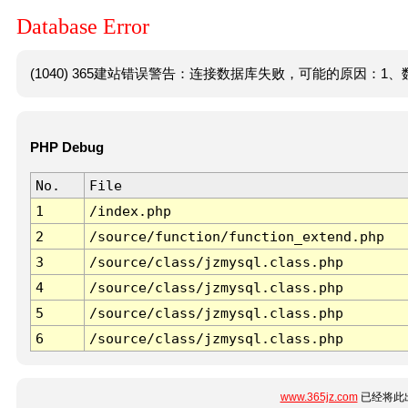
Database Error
(1040) 365建站错误警告：连接数据库失败，可能的原因：1、数
PHP Debug
No.
File
1
/index.php
2
/source/function/function_extend.php
3
/source/class/jzmysql.class.php
4
/source/class/jzmysql.class.php
5
/source/class/jzmysql.class.php
6
/source/class/jzmysql.class.php
www.365jz.com
已经将此