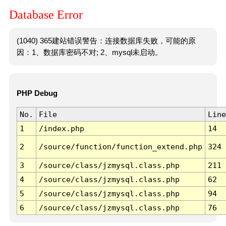
Database Error
(1040) 365建站错误警告：连接数据库失败，可能的原
因：1、数据库密码不对; 2、mysql未启动。
PHP Debug
No.
File
Line
1
/index.php
14
2
/source/function/function_extend.php
324
3
/source/class/jzmysql.class.php
211
4
/source/class/jzmysql.class.php
62
5
/source/class/jzmysql.class.php
94
6
/source/class/jzmysql.class.php
76