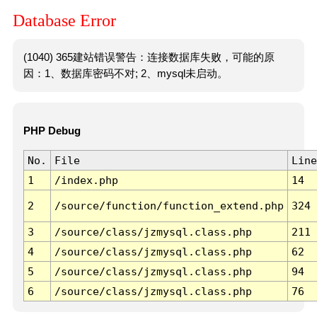
Database Error
(1040) 365建站错误警告：连接数据库失败，可能的原
因：1、数据库密码不对; 2、mysql未启动。
PHP Debug
No.
File
Line
1
/index.php
14
2
/source/function/function_extend.php
324
3
/source/class/jzmysql.class.php
211
4
/source/class/jzmysql.class.php
62
5
/source/class/jzmysql.class.php
94
6
/source/class/jzmysql.class.php
76