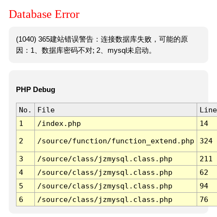
Database Error
(1040) 365建站错误警告：连接数据库失败，可能的原
因：1、数据库密码不对; 2、mysql未启动。
PHP Debug
No.
File
Line
1
/index.php
14
2
/source/function/function_extend.php
324
3
/source/class/jzmysql.class.php
211
4
/source/class/jzmysql.class.php
62
5
/source/class/jzmysql.class.php
94
6
/source/class/jzmysql.class.php
76