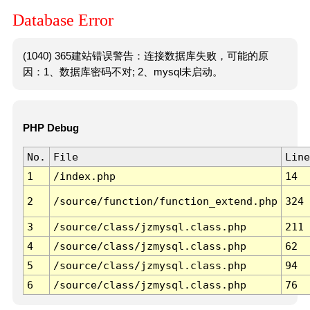
Database Error
(1040) 365建站错误警告：连接数据库失败，可能的原
因：1、数据库密码不对; 2、mysql未启动。
PHP Debug
No.
File
Line
1
/index.php
14
2
/source/function/function_extend.php
324
3
/source/class/jzmysql.class.php
211
4
/source/class/jzmysql.class.php
62
5
/source/class/jzmysql.class.php
94
6
/source/class/jzmysql.class.php
76