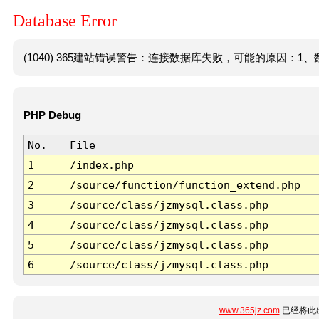
Database Error
(1040) 365建站错误警告：连接数据库失败，可能的原因：1、数
PHP Debug
No.
File
1
/index.php
2
/source/function/function_extend.php
3
/source/class/jzmysql.class.php
4
/source/class/jzmysql.class.php
5
/source/class/jzmysql.class.php
6
/source/class/jzmysql.class.php
www.365jz.com
已经将此