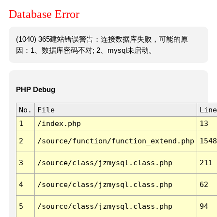
Database Error
(1040) 365建站错误警告：连接数据库失败，可能的原
因：1、数据库密码不对; 2、mysql未启动。
PHP Debug
No.
File
Line
1
/index.php
13
2
/source/function/function_extend.php
1548
3
/source/class/jzmysql.class.php
211
4
/source/class/jzmysql.class.php
62
5
/source/class/jzmysql.class.php
94