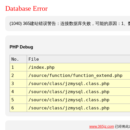
Database Error
(1040) 365建站错误警告：连接数据库失败，可能的原因：1、数
PHP Debug
No.
File
1
/index.php
2
/source/function/function_extend.php
3
/source/class/jzmysql.class.php
4
/source/class/jzmysql.class.php
5
/source/class/jzmysql.class.php
6
/source/class/jzmysql.class.php
www.365jz.com
已经将此