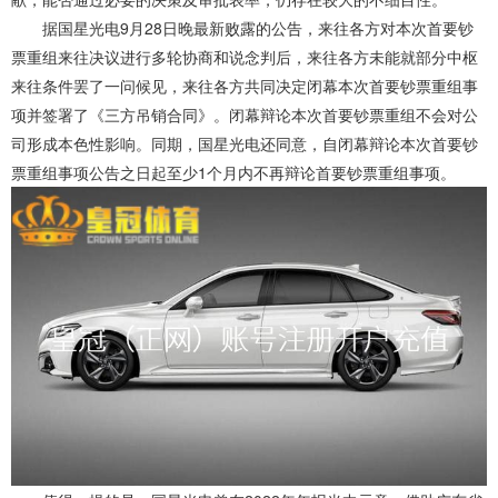
据国星光电9月28日晚最新败露的公告，来往各方对本次首要钞
票重组来往决议进行多轮协商和说念判后，来往各方未能就部分中枢
来往条件罢了一问候见，来往各方共同决定闭幕本次首要钞票重组事
项并签署了《三方吊销合同》。闭幕辩论本次首要钞票重组不会对公
司形成本色性影响。同期，国星光电还同意，自闭幕辩论本次首要钞
票重组事项公告之日起至少1个月内不再辩论首要钞票重组事项。