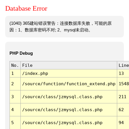
Database Error
(1040) 365建站错误警告：连接数据库失败，可能的原
因：1、数据库密码不对; 2、mysql未启动。
PHP Debug
No.
File
Line
1
/index.php
13
2
/source/function/function_extend.php
1548
3
/source/class/jzmysql.class.php
211
4
/source/class/jzmysql.class.php
62
5
/source/class/jzmysql.class.php
94