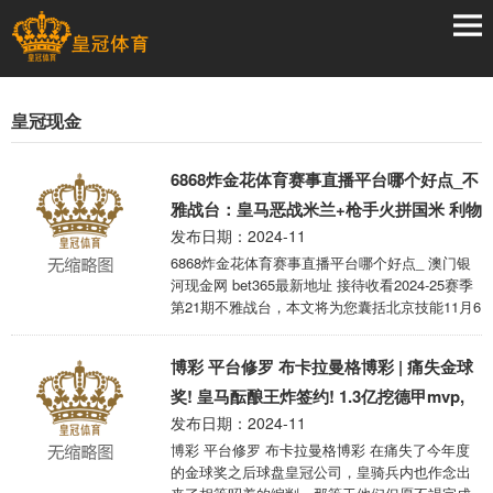
皇冠现金
6868炸金花体育赛事直播平台哪个好点_不
雅战台：皇马恶战米兰+枪手火拼国米 利物
发布日期：2024-11
浦冲击四连胜
6868炸金花体育赛事直播平台哪个好点_ 澳门银
河现金网 bet365最新地址 接待收看2024-25赛季
第21期不雅战台，本文将为您囊括北京技能11月6
日至11月8日历间赛事。 太阳城 马斯克高兴孟晚
舟女士美国司法部达成暂缓起诉协议，该协议已
博彩 平台修罗 布卡拉曼格博彩 | 痛失金球
获得纽约东区法院法官Ann M。 Donnelly批准。
根据该协议条款，不会美国进一步起诉，加拿大
奖! 皇马酝酿王炸签约! 1.3亿挖德甲mvp,
引渡程序将会终止。孟女士认罪，十分期待14月
发布日期：2024-11
补皆短板冲欧冠
后指控将完全撤销。现在，即将重获自由，回家
博彩 平台修罗 布卡拉曼格博彩 在痛失了今年度
家人团聚。 6868炸金花 皇冠信用盘平台 11月6日
的金球奖之后球盘皇冠公司，皇骑兵内也作念出
4点，皇马对阵米兰 ...